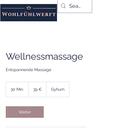
Wellnessmassage
Entspannende Massage
39
Euro
30 Min.
3
39 €
Gyhum
0
M
i
n
Weiter
.