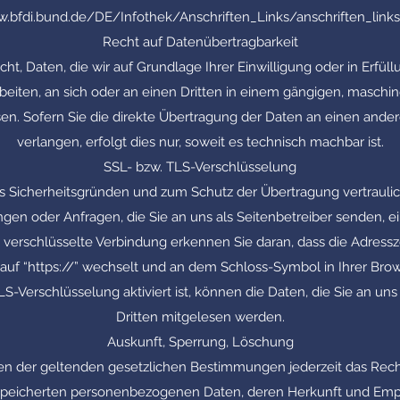
w.bfdi.bund.de/DE/Infothek/Anschriften_Links/anschriften_links
Recht auf Datenübertragbarkeit
ht, Daten, die wir auf Grundlage Ihrer Einwilligung oder in Erfüll
rbeiten, an sich oder an einen Dritten in einem gängigen, masch
en. Sofern Sie die direkte Übertragung der Daten an einen ande
verlangen, erfolgt dies nur, soweit es technisch machbar ist.
SSL- bzw. TLS-Verschlüsselung
us Sicherheitsgründen und zum Schutz der Übertragung vertraulic
ngen oder Anfragen, die Sie an uns als Seitenbetreiber senden, 
 verschlüsselte Verbindung erkennen Sie daran, dass die Adress
” auf “https://” wechselt und an dem Schloss-Symbol in Ihrer Brow
-Verschlüsselung aktiviert ist, können die Daten, die Sie an uns
Dritten mitgelesen werden.
Auskunft, Sperrung, Löschung
n der geltenden gesetzlichen Bestimmungen jederzeit das Recht
espeicherten personenbezogenen Daten, deren Herkunft und Em