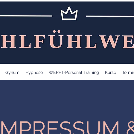
Gyhum
Hypnose
WERFT-Personal Training
Kurse
Termi
IMPRESSUM 