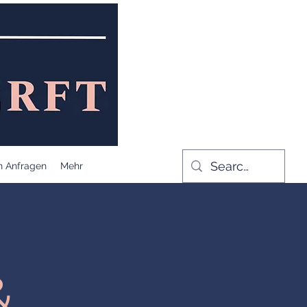
n Anfragen
Mehr
&